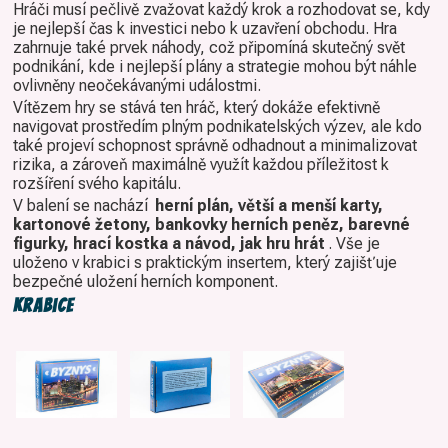
Hráči musí pečlivě zvažovat každý krok a rozhodovat se, kdy
je nejlepší čas k investici nebo k uzavření obchodu. Hra
zahrnuje také prvek náhody, což připomíná skutečný svět
podnikání, kde i nejlepší plány a strategie mohou být náhle
ovlivněny neočekávanými událostmi.
Vítězem hry se stává ten hráč, který dokáže efektivně
navigovat prostředím plným podnikatelských výzev, ale kdo
také projeví schopnost správně odhadnout a minimalizovat
rizika, a zároveň maximálně využít každou příležitost k
rozšíření svého kapitálu.
V balení se nachází
herní plán, větší a menší karty,
kartonové žetony, bankovky herních peněz, barevné
figurky, hrací kostka a návod, jak hru hrát
. Vše je
uloženo v krabici s praktickým insertem, který zajišťuje
bezpečné uložení herních komponent.
Krabice