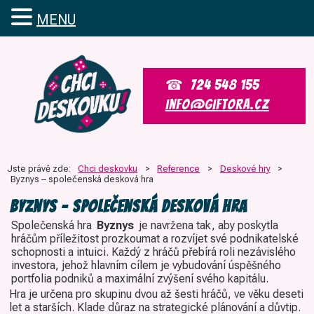
MENU
MENU
724 548 155
info@giftora.cz
Jste právě zde:
Chci deskovku
>
Reference
>
Deskové hry
>
Byznys – společenská desková hra
Byznys – společenská desková hra
Společenská hra
Byznys
je navržena tak, aby poskytla
hráčům příležitost prozkoumat a rozvíjet své podnikatelské
schopnosti a intuici. Každý z hráčů přebírá roli nezávislého
investora, jehož hlavním cílem je vybudování úspěšného
portfolia podniků a maximální zvýšení svého kapitálu.
Hra je určena pro skupinu dvou až šesti hráčů, ve věku deseti
let a starších. Klade důraz na strategické plánování a důvtip.