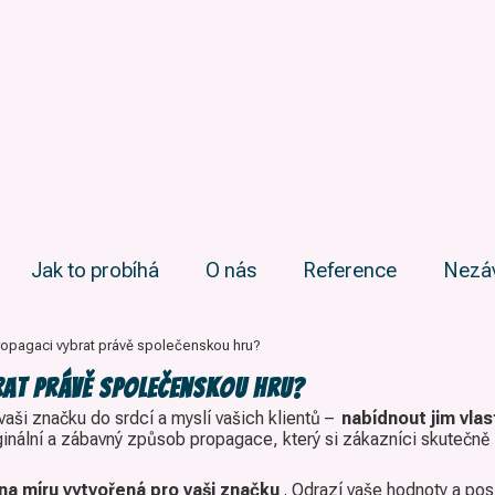
Jak to probíhá
O nás
Reference
Nezá
propagaci vybrat právě společenskou hru?
brat právě společenskou hru?
aši značku do srdcí a myslí vašich klientů –
nabídnout jim vla
ginální a zábavný způsob propagace, který si zákazníci skutečně
na míru vytvořená pro vaši značku
. Odrazí vaše hodnoty a pos