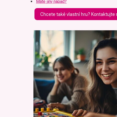
Máte jiný nápad?
Chcete také vlastní hru? Kontaktujte