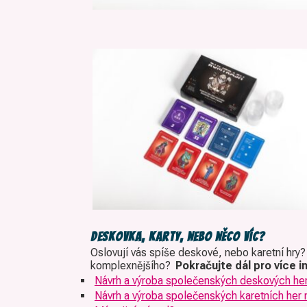
Deskovka, karty, nebo něco víc?
Oslovují vás spíše deskové, nebo karetní hry
komplexnějšího?
Pokračujte dál pro více i
Návrh a výroba společenských deskových her
Návrh a výroba společenských karetních her 