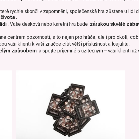
eré rychle skončí v zapomnění, společenská hra zůstane u lidí d
 života
.
lidi
. Vaše desková nebo karetní hra bude
zárukou skvělé zábavy
stane centrem pozornosti, a to nejen pro hráče, ale i pro okolí, co
 vaši klienti k vaší značce cítit větší příslušnost a loajalitu.
třelým způsobem
a spojte příjemné s užitečným – vaši klienti už s