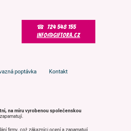
724 548 155
info@giftora.cz
vazná poptávka
Kontakt
stní, na míru vyrobenou společenskou
 zapamatují.
lání firmy, což zákazníci ocení a zapamatují