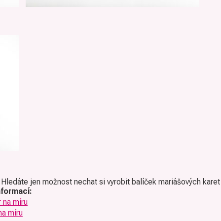
? Hledáte jen možnost nechat si vyrobit balíček mariášových kare
nformací:
 na míru
na míru