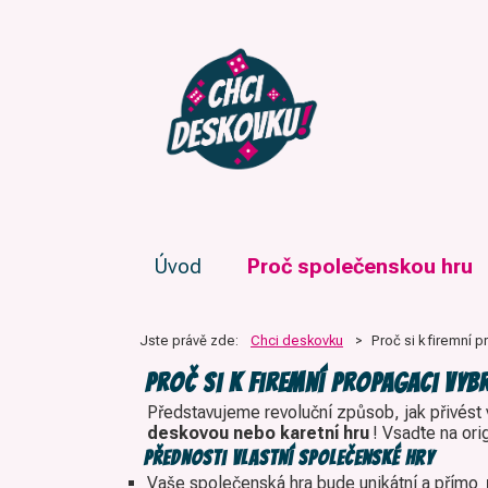
Úvod
Proč společenskou hru
Jste právě zde:
Chci deskovku
>
Proč si k firemní 
Proč si k firemní propagaci vy
Představujeme revoluční způsob, jak přivést v
deskovou nebo karetní hru
! Vsaďte na ori
Přednosti vlastní společenské hry
Vaše společenská hra bude unikátní a přímo