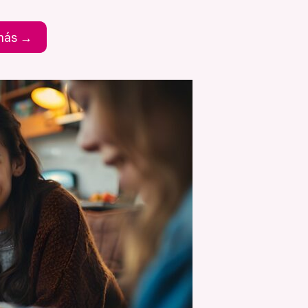
 nás →