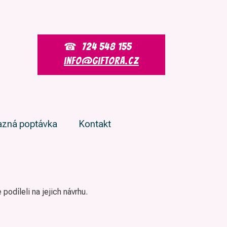
724 548 155
info@giftora.cz
zná poptávka
Kontakt
 podíleli na jejich návrhu.