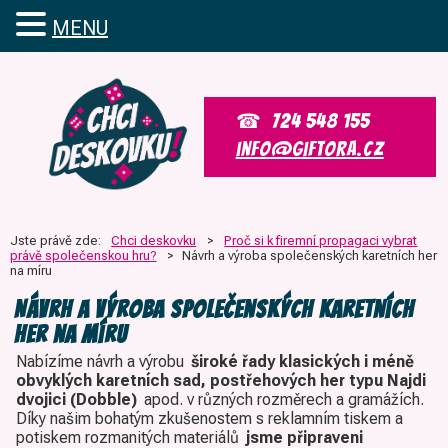
MENU
MENU
724 548 155
info@giftora.cz
Jste právě zde:
Chci deskovku
>
Proč si k firemní propagaci vybrat
právě společenskou hru?
>
Návrh a výroba společenských karetních her
na míru
Návrh a výroba společenských karetních
her na míru
Nabízíme návrh a výrobu
široké řady klasických i méně
obvyklých karetních sad, postřehových her typu Najdi
dvojici (Dobble)
apod. v různých rozměrech a gramážích.
Díky našim bohatým zkušenostem s reklamním tiskem a
potiskem rozmanitých materiálů
jsme připraveni