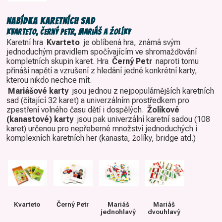
Nabídka karetních sad
Kvarteto, Černý Petr, mariáš a žolíky
Karetní hra
Kvarteto
je oblíbená hra, známá svým
jednoduchým pravidlem spočívajícím ve shromažďování
kompletních skupin karet. Hra
Černý Petr
naproti tomu
přináší napětí a vzrušení z hledání jedné konkrétní karty,
kterou nikdo nechce mít.
Mariášové karty
jsou jednou z nejpopulárnějších karetních
sad (čítající 32 karet) a univerzálním prostředkem pro
zpestření volného času dětí i dospělých.
Žolíkové
(kanastové) karty
jsou pak univerzální karetní sadou (108
karet) určenou pro nepřeberné množství jednoduchých i
komplexních karetních her (kanasta, žolíky, bridge atd.)
Kvarteto
Černý Petr
Mariáš
Mariáš
jednohlavý
dvouhlavý