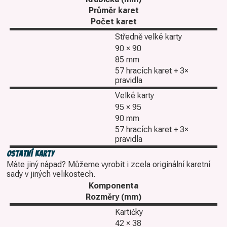
Průměr karet
Počet karet
Středně velké karty
90 × 90
85 mm
57 hracích karet + 3×
pravidla
Velké karty
95 × 95
90 mm
57 hracích karet + 3×
pravidla
Ostatní karty
Máte jiný nápad? Můžeme vyrobit i zcela originální karetní
sady v jiných velikostech.
Komponenta
Rozměry (mm)
Kartičky
42 × 38