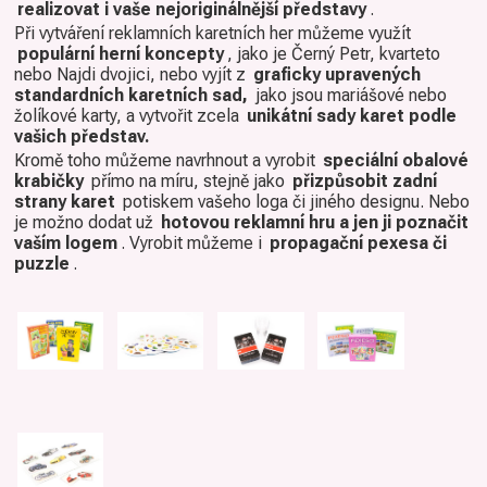
realizovat i vaše nejoriginálnější představy
.
Při vytváření reklamních karetních her můžeme využít
populární herní koncepty
, jako je Černý Petr, kvarteto
nebo Najdi dvojici, nebo vyjít z
graficky upravených
standardních karetních sad,
jako jsou mariášové nebo
žolíkové karty, a vytvořit zcela
unikátní sady karet podle
vašich představ.
Kromě toho můžeme navrhnout a vyrobit
speciální obalové
krabičky
přímo na míru, stejně jako
přizpůsobit zadní
strany karet
potiskem vašeho loga či jiného designu. Nebo
je možno dodat už
hotovou reklamní hru a jen ji poznačit
vaším logem
. Vyrobit můžeme i
propagační pexesa či
puzzle
.