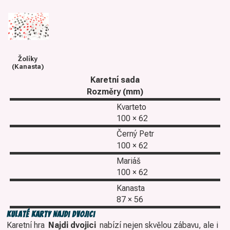
Žolíky
(Kanasta)
Karetní sada
Rozměry (mm)
Kvarteto
100 × 62
Černý Petr
100 × 62
Mariáš
100 × 62
Kanasta
87 × 56
Kulaté karty Najdi dvojici
Karetní hra
Najdi dvojici
nabízí nejen skvělou zábavu, ale i