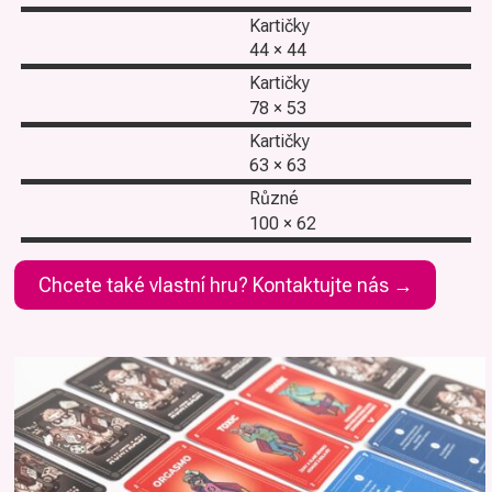
Kartičky
44 × 44
Kartičky
78 × 53
Kartičky
63 × 63
Různé
100 × 62
Chcete také vlastní hru? Kontaktujte nás →