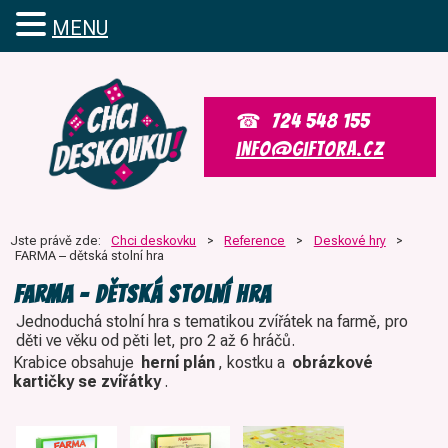
MENU
MENU
724 548 155
info@giftora.cz
Jste právě zde:
Chci deskovku
>
Reference
>
Deskové hry
>
FARMA – dětská stolní hra
FARMA – dětská stolní hra
Jednoduchá stolní hra s tematikou zvířátek na farmě, pro
děti ve věku od pěti let, pro 2 až 6 hráčů.
Krabice obsahuje
herní plán
, kostku a
obrázkové
kartičky se zvířátky
.