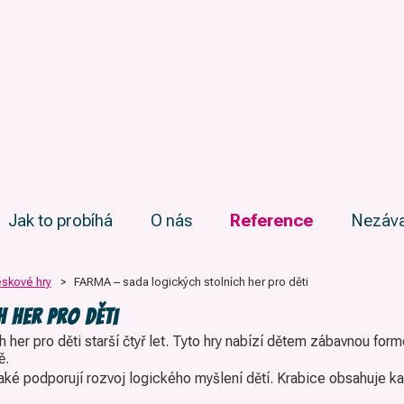
Jak to probíhá
O nás
Reference
Nezáva
skové hry
>
FARMA – sada logických stolních her pro děti
 her pro děti
her pro děti starší čtyř let. Tyto hry nabízí dětem zábavnou fo
ě.
 také podporují rozvoj logického myšlení dětí. Krabice obsahuje k