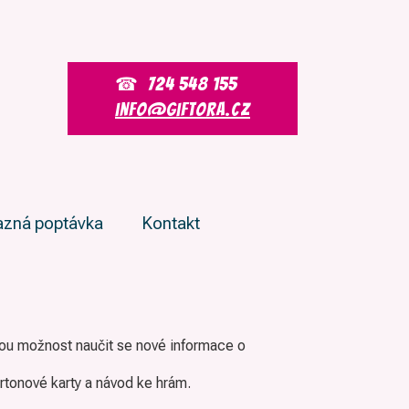
724 548 155
info@giftora.cz
zná poptávka
Kontakt
rmou možnost naučit se nové informace o
artonové karty a návod ke hrám.