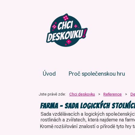
Úvod
Proč společenskou hru
Jste právě zde:
Chci deskovku
>
Reference
>
De
FARMA – sada logických stolních
Sada vzdělávacích a logických společenských 
rostlinách a zvířatech, která najdeme na farm
Kromě rozšiřování znalostí o přírodě tyto hry